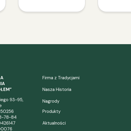
ZA
Firma z Tradycjami
IA
OŁEM”
Nasza Historia
kiego 93-95,
Nagrody
e
050256
Produkty
38-78-84
0426147
Aktualności
00076