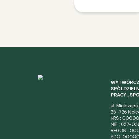
WYTWÓRC
SPÓŁDZIELN
PRACY „SP
ul. Mielczars
25–726 Kielc
KRS : 0000
NIP : 657-0
REGON : 00
BDO: 0000