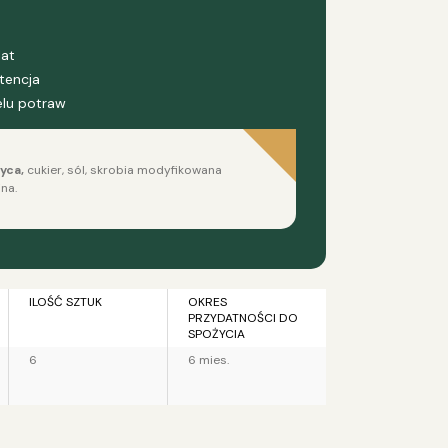
lat
tencja
elu potraw
yca,
cukier, sól, skrobia modyfikowana
na.
ILOŚĆ SZTUK
OKRES
PRZYDATNOŚCI DO
SPOŻYCIA
6
6 mies.