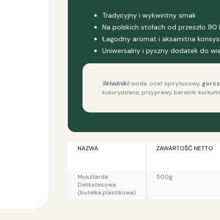
Tradycyjny i wykwintny smak
Na polskich stołach od przeszło 90 
Łagodny aromat i aksamitna konsys
Uniwersalny i pyszny dodatek do wi
Składniki:
woda, ocet spirytusowy,
gorcz
kukurydziana, przyprawy, barwnik: kurkumi
NAZWA
ZAWARTOŚĆ NETTO
Musztarda
500g
Delikatesowa
(butelka plastikowa)