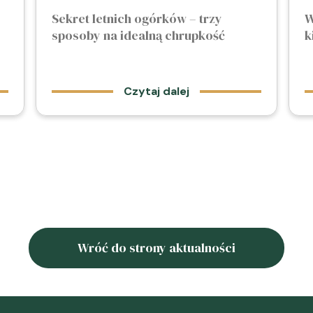
Sekret letnich ogórków – trzy
W
sposoby na idealną chrupkość
k
Czytaj dalej
Wróć do strony aktualności