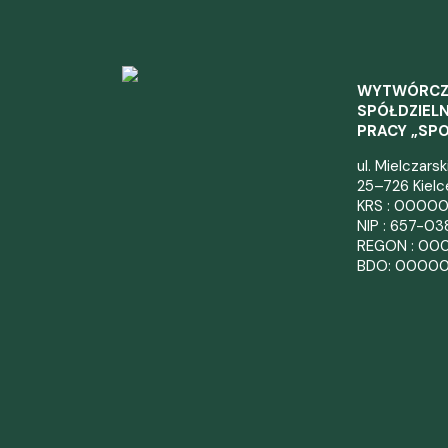
WYTWÓRC
SPÓŁDZIELN
PRACY „SP
ul. Mielczars
25–726 Kielc
KRS : 0000
NIP : 657-0
REGON : 00
BDO: 0000