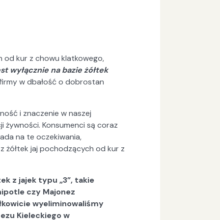
ch od kur z chowu klatkowego,
st wyłącznie na bazie żółtek
 firmy w dbałość o dobrostan
nność i znaczenie w naszej
ji żywności. Konsumenci są coraz
iada na te oczekiwania,
z żółtek jaj pochodzących od kur z
k z jajek typu „3”, takie
hipotle czy Majonez
łkowicie wyeliminowaliśmy
ezu Kieleckiego w