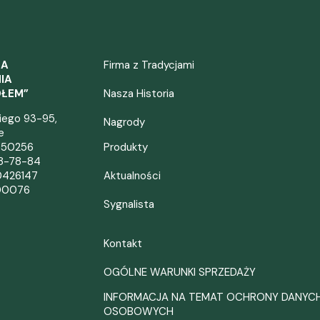
ZA
Firma z Tradycjami
IA
OŁEM”
Nasza Historia
kiego 93-95,
Nagrody
e
050256
Produkty
38-78-84
0426147
Aktualności
00076
Sygnalista
Kontakt
OGÓLNE WARUNKI SPRZEDAŻY
INFORMACJA NA TEMAT OCHRONY DANYC
OSOBOWYCH