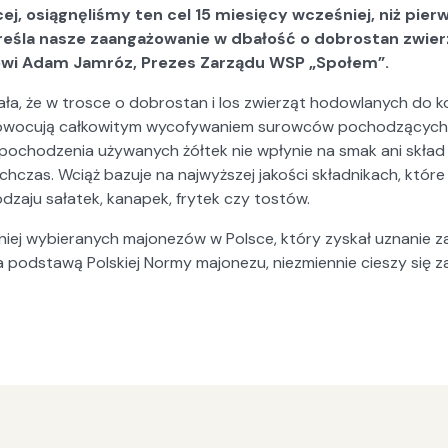
ej, osiągnęliśmy ten cel 15 miesięcy wcześniej, niż pier
reśla nasze zaangażowanie w dbałość o dobrostan zwierz
i Adam Jamróz, Prezes Zarządu WSP „Społem”.
ała, że w trosce o dobrostan i los zwierząt hodowlanych do
zaowocują całkowitym wycofywaniem surowców pochodzących 
pochodzenia używanych żółtek nie wpłynie na smak ani skład 
hczas. Wciąż bazuje na najwyższej jakości składnikach, które o
zaju sałatek, kanapek, frytek czy tostów.
niej wybieranych majonezów w Polsce, który zyskał uznanie zar
a podstawą Polskiej Normy majonezu, niezmiennie cieszy się