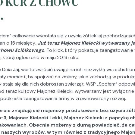
D KUR Z CHOWU
.
łem” całkowicie wycofała się z użycia żółtek jaj pochodzący
an o 15 miesięcy
. Już teraz Majonez Kielecki wytwarzany je
 chowu ściółkowego
. To krok, który pokazuje zaangażowanie
i, którą ogłoszono w maju 2018 roku.
go Dnia Jaj, warto zwrócić uwagę na ich niezwykłą wszechstro
nały moment, by spojrzeć na zmiany, jakie zachodzą w produkc
y staje się dla nich dobrostan zwierząt. WSP „Społem” odpow
teraz kultowy Majonez Kielecki, wytwarzany jest wyłącznie 
y podkreśla zaangażowanie firmy w zrównoważony rozwój.
fercie znajdują się majonezy produkowane bez użycia żółte
-3, Majonez Kielecki Lekki, Majonez Kielecki z papryką c
pakowaniach. Obecnie możemy z dumą powiedzieć, że ca
h naszych wyrobów, w tym również z tradycyjnego Majon