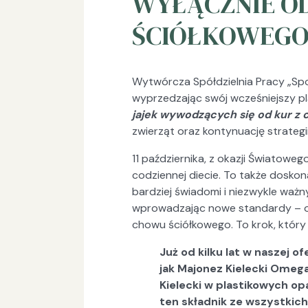
WYŁĄCZNIE O
ŚCIÓŁKOWEGO
Wytwórcza Spółdzielnia Pracy „Spo
wyprzedzając swój wcześniejszy pl
jajek wywodzących się od kur z
zwierząt oraz kontynuację strategi
11 października, z okazji Światowe
codziennej diecie. To także dosko
bardziej świadomi i niezwykle ważn
wprowadzając nowe standardy – od 
chowu ściółkowego. To krok, któr
Już od kilku lat w naszej o
jak Majonez Kielecki Omega
Kielecki w plastikowych o
ten składnik ze wszystkic