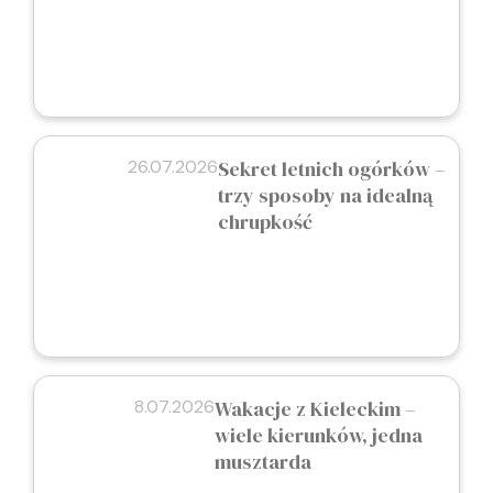
26.07.2026
Sekret letnich ogórków –
trzy sposoby na idealną
chrupkość
8.07.2026
Wakacje z Kieleckim –
wiele kierunków, jedna
musztarda