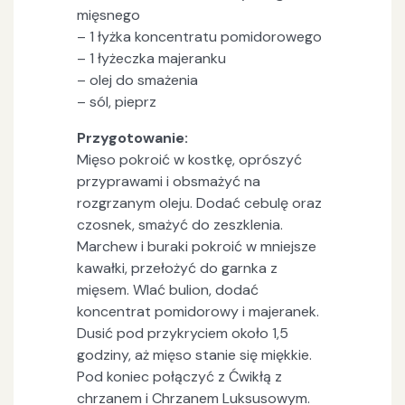
mięsnego
– 1 łyżka koncentratu pomidorowego
– 1 łyżeczka majeranku
– olej do smażenia
– sól, pieprz
Przygotowanie:
Mięso pokroić w kostkę, oprószyć
przyprawami i obsmażyć na
rozgrzanym oleju. Dodać cebulę oraz
czosnek, smażyć do zeszklenia.
Marchew i buraki pokroić w mniejsze
kawałki, przełożyć do garnka z
mięsem. Wlać bulion, dodać
koncentrat pomidorowy i majeranek.
Dusić pod przykryciem około 1,5
godziny, aż mięso stanie się miękkie.
Pod koniec połączyć z Ćwikłą z
chrzanem i Chrzanem Luksusowym.