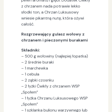
pełen aromatu i głębi. Dodatek Ćwikły
z chrzanem nada potrawie lekko
słodki ton, a Chrzan Luksusowy
wniesie pikantną nutę, która ożywi
całość.
Rozgrzewający gulasz wołowy z
chrzanem i pieczonymi burakami
Składniki:
– 500 g wołowiny (najlepiej łopatka)
– 2 średnie buraki
– 1 marchewka
– 1 cebula
– 2 ząbki czosnku
– 2 łyżki Ćwikły z chrzanem WSP
„Społem”
– 1 łyżka Chrzanu Luksusowego WSP
„Społem”
– 1 szklanka bulionu warzywnego lub