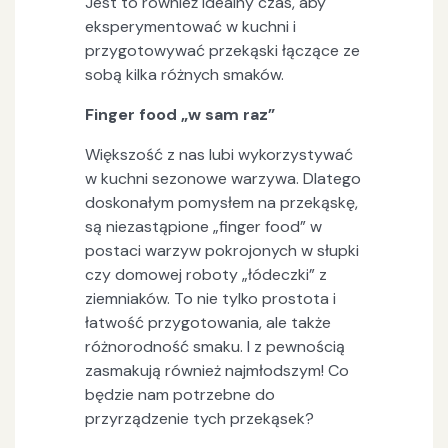
Jest to również idealny czas, aby
eksperymentować w kuchni i
przygotowywać przekąski łączące ze
sobą kilka różnych smaków.
Finger food „w sam raz”
Większość z nas lubi wykorzystywać
w kuchni sezonowe warzywa. Dlatego
doskonałym pomysłem na przekąskę,
są niezastąpione „finger food” w
postaci warzyw pokrojonych w słupki
czy domowej roboty „łódeczki” z
ziemniaków. To nie tylko prostota i
łatwość przygotowania, ale także
różnorodność smaku. I z pewnością
zasmakują również najmłodszym! Co
będzie nam potrzebne do
przyrządzenie tych przekąsek?