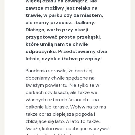
więcej czasu na zewnątrz. Nie
zawsze możliwy jest relaks na
trawie, w parku czy za miastem,
ale mamy przecież… balkony.
Dlatego, warto przy okazji
przygotować proste przekąski,
które umilą nam te chwile
odpoczynku. Przedstawiamy dwa
letnie, szybkie i łatwe przepisy!
Pandemia sprawiła, że bardziej
doceniamy chwile spędzone na
świeżym powietrzu. Nie tylko te w
parkach czy lasach, ale także we
własnych czterech ścianach – na
balkonie lub tarasie. Wpływ na to ma
także coraz cieplejsza pogoda i
zbliżające się lato. A lato to także…
świeże, kolorowe i pachnące warzywa!