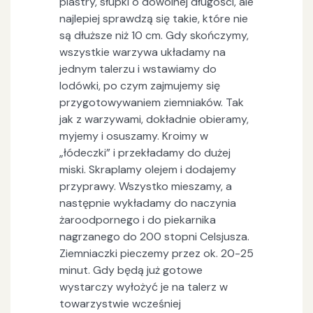
plastry, słupki o dowolnej długości, ale
najlepiej sprawdzą się takie, które nie
są dłuższe niż 10 cm. Gdy skończymy,
wszystkie warzywa układamy na
jednym talerzu i wstawiamy do
lodówki, po czym zajmujemy się
przygotowywaniem ziemniaków. Tak
jak z warzywami, dokładnie obieramy,
myjemy i osuszamy. Kroimy w
„łódeczki” i przekładamy do dużej
miski. Skraplamy olejem i dodajemy
przyprawy. Wszystko mieszamy, a
następnie wykładamy do naczynia
żaroodpornego i do piekarnika
nagrzanego do 200 stopni Celsjusza.
Ziemniaczki pieczemy przez ok. 20-25
minut. Gdy będą już gotowe
wystarczy wyłożyć je na talerz w
towarzystwie wcześniej