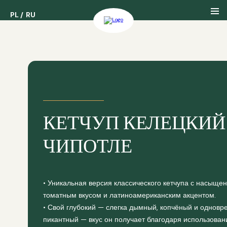
PL
PL
RU
RU
About us
Our History
КЕТЧУП КЕЛЕЦКИЙ
Our Awards
ЧИПОТЛЕ
• Уникальная версия классического кетчупа с насыще
томатным вкусом и латиноамериканским акцентом.
• Свой глубокий — слегка дымный, копчёный и однов
пикантный — вкус он получает благодаря использова