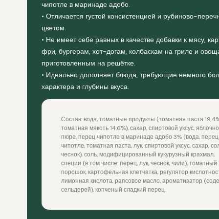
чипотле в маринаде адобо.
• Отличается густой консистенцией и рубиново-пере
цветом.
• Не имеет себе равных в качестве добавки к мясу, к
фри, бургерам, хот-догам, колбаскам на гриле и овощ
приготовленным на решётке.
• Идеально дополняет блюда, требующие немного бо
характера и глубины вкуса.
Состав: вода, томатные продукты (томатная паста 19,4%
томатная мякоть 14,6%), сахар, спиртовой уксус, яблочн
пюре, перец чипотле в маринаде адобо 3% (вода, перец
чипотле, томатная паста, лук, спиртовой уксус, сахар, сол
чеснок), соль, модифицированный кукурузный крахмал,
специи (в том числе: перец, лук, чеснок, чили), томатный
порошок, картофельная клетчатка, регулятор кислотнос
лимонная кислота, рапсовое масло, ароматизатор (сод
сельдерей), копченый сладкий перец.