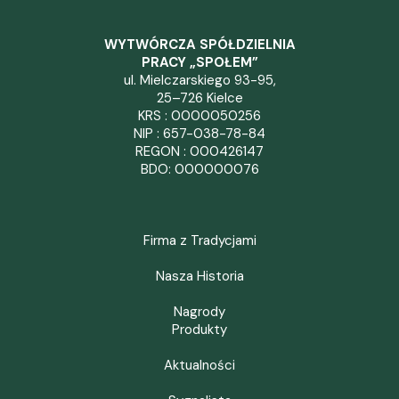
WYTWÓRCZA SPÓŁDZIELNIA
PRACY „SPOŁEM”
ul. Mielczarskiego 93-95,
25–726 Kielce
KRS : 0000050256
NIP : 657-038-78-84
REGON : 000426147
BDO: 000000076
Firma z Tradycjami
Nasza Historia
Nagrody
Produkty
Aktualności