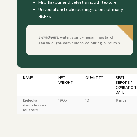
Mild flavour and velvet smooth texture
Universal and delicious ingredient of many
dishes
Ingredients
:
water, spirit vinegar,
mustard
seeds
,
sugar, salt, spices, colouring: curcumin.
NAME
NET
QUANTITY
BEST
WEIGHT
BEFORE /
EXPIRATION
DATE
Kielecka
190g
10
6 mth
delicatessen
mustard