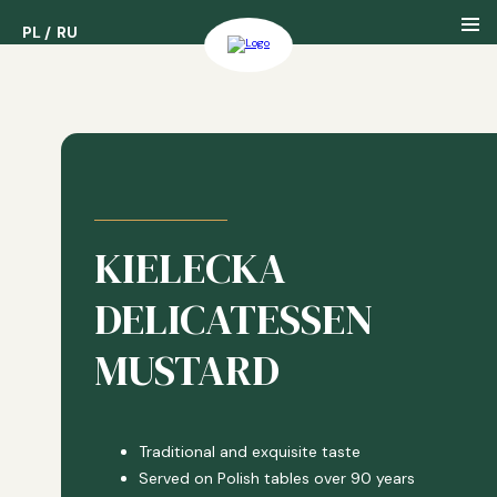
PL
PL
RU
RU
About us
Our History
KIELECKA
Our Awards
DELICATESSEN
MUSTARD
Traditional and exquisite taste
Served on Polish tables over 90 years