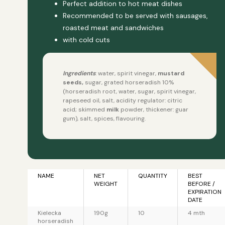
Perfect addition to hot meat dishes
Recommended to be served with sausages,
roasted meat and sandwiches
with cold cuts
Ingredients
: water, spirit vinegar,
mustard
seeds,
sugar, grated horseradish 10%
(horseradish root, water, sugar, spirit vinegar,
rapeseed oil, salt, acidity regulator: citric
acid; skimmed
milk
powder, thickener: guar
gum), salt, spices, flavouring.
NAME
NET
QUANTITY
BEST
WEIGHT
BEFORE /
EXPIRATION
DATE
Kielecka
190g
10
4 mth
horseradish