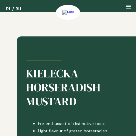
PL
PL
RU
RU
About us
Our History
KIELECKA
Our Awards
HORSERADISH
MUSTARD
For enthusiast of distinctive taste
Light flavour of grated horseradish