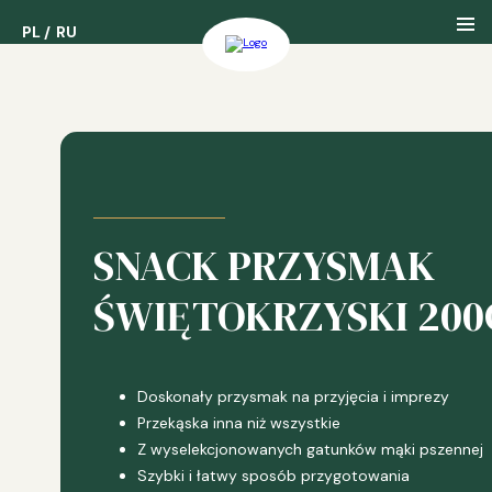
PL
PL
RU
RU
About us
Our History
SNACK PRZYSMAK
Our Awards
ŚWIĘTOKRZYSKI 200
Doskonały przysmak na przyjęcia i imprezy
Przekąska inna niż wszystkie
Z wyselekcjonowanych gatunków mąki pszennej
Szybki i łatwy sposób przygotowania