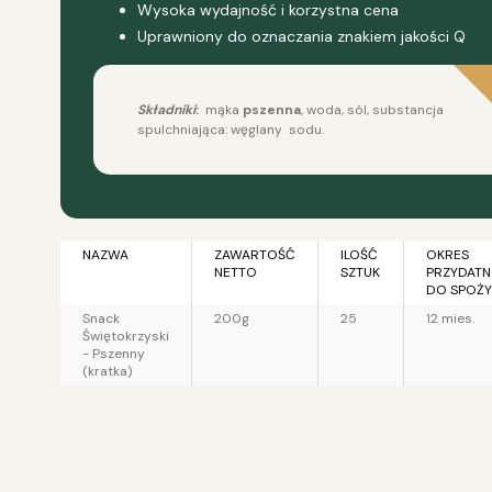
Wysoka wydajność i korzystna cena
Uprawniony do oznaczania znakiem jakości Q
Składniki
:
mąka
pszenna
, woda, sól, substancja
spulchniająca: węglany sodu.
NAZWA
ZAWARTOŚĆ
ILOŚĆ
OKRES
NETTO
SZTUK
PRZYDATN
DO SPOŻY
Snack
200g
25
12 mies.
Świętokrzyski
- Pszenny
(kratka)