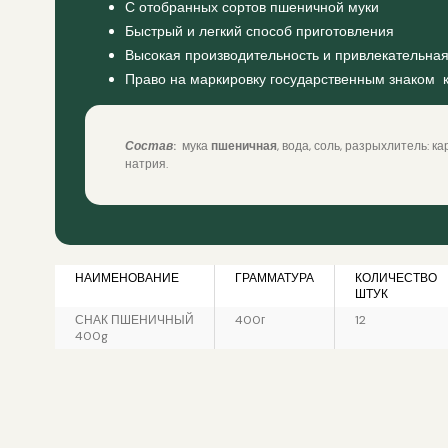
С отобранных сортов пшеничной муки
Быстрый и легкий способ приготовления
Высокая производительность и привлекательна
Право на маркировку государственным знаком 
Состав
:
мука
пшеничная
, вода, соль, разрыхлитель: к
натрия.
НАИМЕНОВАНИЕ
ГРАММАТУРА
КОЛИЧЕСТВО
ШТУК
СНАК ПШЕНИЧНЫЙ
400г
12
400g