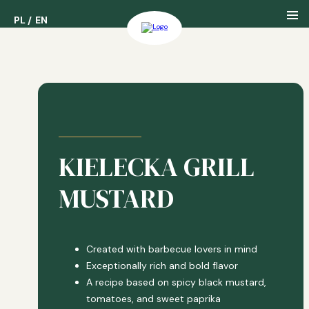
PL
PL
EN
EN
SEASONAL
наша компания
PRODUCT
наша история
KIELECKA GRILL
наши награды
MUSTARD
Created with barbecue lovers in mind
Exceptionally rich and bold flavor
A recipe based on spicy black mustard,
tomatoes, and sweet paprika