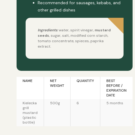
Recommended for sausages, kebabs, and
other grilled dishes
Ingredients
:
water, spirit vinegar,
mustard
seeds
, sugar, salt, modified corn starch,
tomato concentrate, spieces, paprika
extract.
NAME
NET
QUANTITY
BEST
WEIGHT
BEFORE /
EXPIRATION
DATE
Kielecka
500g
6
5 months
grill
mustard
(plastic
bottle)