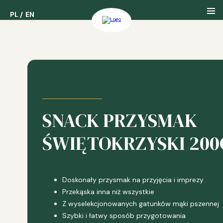
PL
PL
EN
EN
наша компания
наша история
SNACK PRZYSMAK
наши награды
ŚWIĘTOKRZYSKI 200
Doskonały przysmak na przyjęcia i imprezy
Przekąska inna niż wszystkie
Z wyselekcjonowanych gatunków mąki pszennej
Szybki i łatwy sposób przygotowania