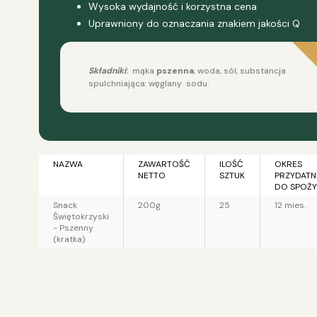
Wysoka wydajność i korzystna cena
Uprawniony do oznaczania znakiem jakości Q
Składniki
:
mąka
pszenna
, woda, sól, substancja
spulchniająca: węglany sodu.
NAZWA
ZAWARTOŚĆ
ILOŚĆ
OKRES
NETTO
SZTUK
PRZYDATN
DO SPOŻY
Snack
200g
25
12 mies.
Świętokrzyski
- Pszenny
(kratka)