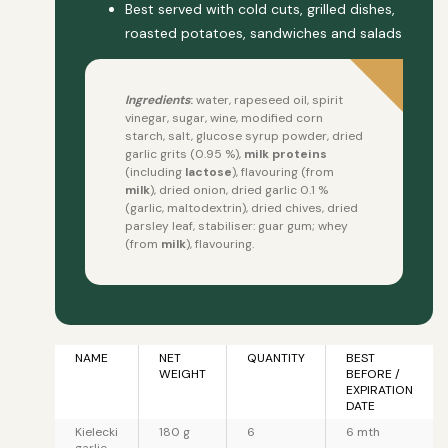
Best served with cold cuts, grilled dishes,
roasted potatoes, sandwiches and salads
Ingredients
:
water, rapeseed oil, spirit
vinegar, sugar, wine, modified corn
starch, salt, glucose syrup powder, dried
garlic grits (0.95 %),
milk proteins
(
including
lactose
)
, flavouring (from
milk
),
dried
onion, dried garlic 0.1 %
(garlic, maltodextrin), dried chives, dried
parsley leaf, stabiliser: guar gum; whey
(from
milk
), flavouring.
NAME
NET
QUANTITY
BEST
WEIGHT
BEFORE /
EXPIRATION
DATE
Kielecki
180 g
6
6 mth