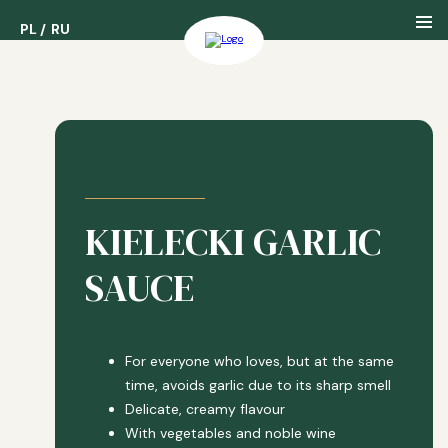
PL
PL
RU
RU
About us
Our History
KIELECKI GARLIC
Our Awards
SAUCE
For everyone who loves, but at the same
time, avoids garlic due to its sharp smell
Delicate, creamy flavour
With vegetables and noble wine