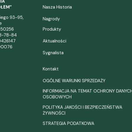
IA
OŁEM”
Nasza Historia
kiego 93-95,
Nagrody
e
050256
Produkty
38-78-84
0426147
Aktualności
00076
Sygnalista
Kontakt
OGÓLNE WARUNKI SPRZEDAŻY
INFORMACJA NA TEMAT OCHRONY DANYC
OSOBOWYCH
POLITYKA JAKOŚCI I BEZPIECZEŃSTWA
ŻYWNOŚCI
STRATEGIA PODATKOWA