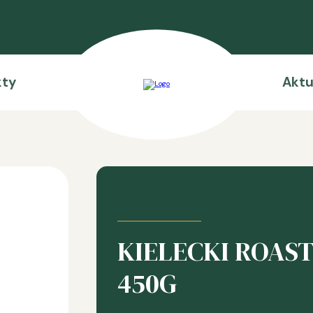
kty
Aktu
KIELECKI ROAS
450G