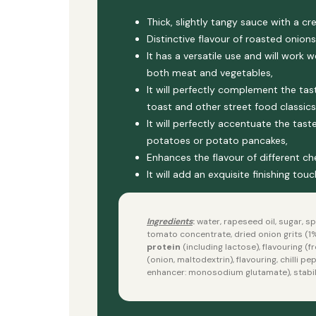
Thick, slightly tangy sauce with a c
Distinctive flavour of roasted onions
It has a versatile use and will work 
both meat and vegetables,
It will perfectly complement the tas
toast and other street food classics
It will perfectly accentuate the tas
potatoes or potato pancakes,
Enhances the flavour of different ch
It will add an exquisite finishing tou
Ingredients
:
water, rapeseed oil, sugar, spi
tomato concentrate, dried onion grits (1%)
protein
(including lactose), flavouring (
(onion, maltodextrin), flavouring, chilli pe
enhancer: monosodium glutamate), stabili