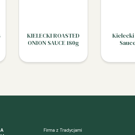
s
KIELECKI ROASTED
Kieleck
ONION SAUCE 180g
Sauc
ZA
Firma z Tradycjami