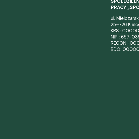
SPÓŁDZIELN
PRACY „SP
ul. Mielczars
25–726 Kielc
KRS : 0000
NIP : 657-0
REGON : 00
BDO: 0000