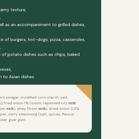
reamy texture,
,
well as an accompaniment to grilled dishes,
te of burgers, hot-dogs, pizza, casseroles,
,
te of potato dishes such as chips, baked
eeses,
ch to Asian dishes.
rit vinegar, modified corn starch, salt,
, fried onion 1% (onion, rapeseed oil),
milk
from
milk
), whey (from
milk
), dried onion 0.3%
pper, curry seasoning (salt, spices, flavour
ser: guar gum.