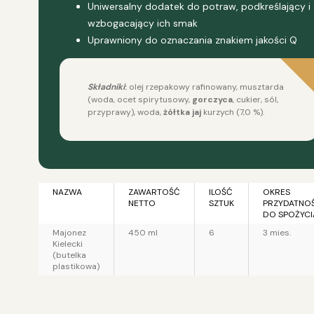
Uniwersalny dodatek do potraw, podkreślający i
wzbogacający ich smak
Uprawniony do oznaczania znakiem jakości Q
Składniki
:
olej rzepakowy rafinowany, musztarda
(woda, ocet spirytusowy,
gorczyca
, cukier, sól,
przyprawy), woda,
żółtka
jaj
kurzych (7,0 %).
NAZWA
ZAWARTOŚĆ
ILOŚĆ
OKRES
NETTO
SZTUK
PRZYDATNO
DO SPOŻYCI
Majonez
450 ml
6
3 mies.
Kielecki
(butelka
plastikowa)