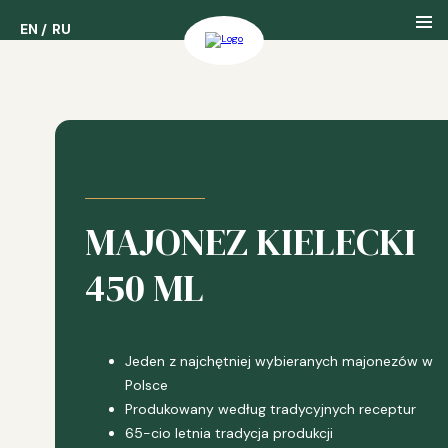
EN
EN
RU
RU
Nasza Firma
Nasza Historia
MAJONEZ KIELECKI
Nasze Nagrody
450 ML
Jeden z najchętniej wybieranych majonezów w
Polsce
Produkowany według tradycyjnych receptur
65-cio letnia tradycja produkcji