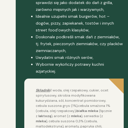
sprawdzi się jako dodatek do dań z grilla,
zarówno mięsnych jak i warzywnych,
Idealnie uzupełni smak burgerów, hot –
dogów, pizzy, zapiekanek, tostów i innych
street food’owych klasyków,
Doskonale podkreśli smak dań z ziemniaków,
tj. frytek, pieczonych ziemniaków, czy placków
ziemniaczanych,
Uwydatni smak różnych serów,
Wybornie wykończy potrawy kuchni
azjatyckiej.
Składnik
i
:
woda, olej rzepakowy, cukier, ocet
spirytusowy, skrobia modyfikowana
kukurydziana, sól, koncentrat pomidorowy,
cebula suszona grys (1%),cebula smażona 1%
(cebula, olej rzepakowy),
białka
mleka
(łącznie
z
laktozą
), aromat (z
mleka
), serwatka (z
mleka
), cebula suszona 0,3% (cebula,
maltodekstryna), aromaty, papryka chili,