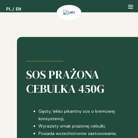
PL
PL
EN
EN
наша компания
наша история
SOS PRAŻONA
наши награды
CEBULKA 450G
Gęsty, lekko pikantny sos o kremowej
konsystencji,
Wyrazisty smak prażonej cebulki,
Posiada wszechstronne zastosowanie,