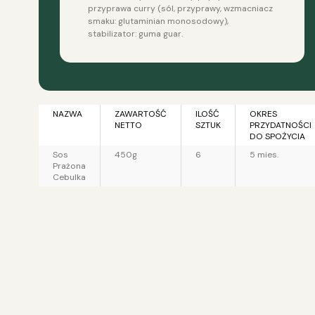
przyprawa curry (sól, przyprawy, wzmacniacz
smaku: glutaminian monosodowy),
stabilizator: guma guar.
NAZWA
ZAWARTOŚĆ
ILOŚĆ
OKRES
NETTO
SZTUK
PRZYDATNOŚCI
DO SPOŻYCIA
Sos
450g
6
5 mies.
Prażona
Cebulka