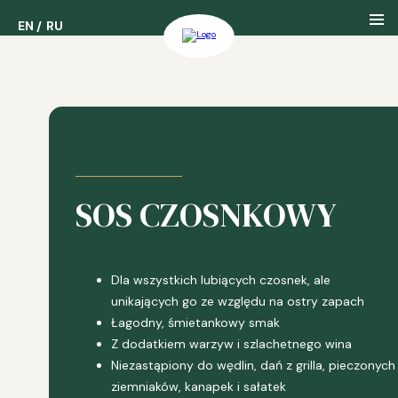
EN
EN
RU
RU
Nasza Firma
Nasza Historia
SOS CZOSNKOWY
Nasze Nagrody
Dla wszystkich lubiących czosnek, ale
unikających go ze względu na ostry zapach
Łagodny, śmietankowy smak
Z dodatkiem warzyw i szlachetnego wina
Niezastąpiony do wędlin, dań z grilla, pieczonych
ziemniaków, kanapek i sałatek