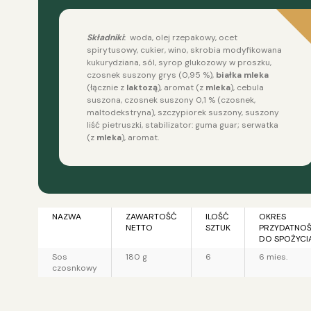
Składniki
:
woda, olej rzepakowy, ocet
spirytusowy, cukier, wino, skrobia modyfikowana
kukurydziana, sól, syrop glukozowy w proszku,
czosnek suszony grys (0,95 %),
białka
mleka
(łącznie z
laktozą
), aromat (z
mleka
), cebula
suszona, czosnek suszony 0,1 % (czosnek,
maltodekstryna), szczypiorek suszony, suszony
liść pietruszki, stabilizator: guma guar; serwatka
(z
mleka
), aromat.
NAZWA
ZAWARTOŚĆ
ILOŚĆ
OKRES
NETTO
SZTUK
PRZYDATNOŚ
DO SPOŻYCI
Sos
180 g
6
6 mies.
czosnkowy