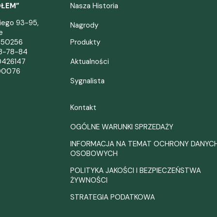
OŁEM”
Nasza Historia
kiego 93-95,
Nagrody
e
050256
Produkty
38-78-84
0426147
Aktualności
00076
Sygnalista
Kontakt
OGÓLNE WARUNKI SPRZEDAŻY
INFORMACJA NA TEMAT OCHRONY DANYC
OSOBOWYCH
POLITYKA JAKOŚCI I BEZPIECZEŃSTWA
ŻYWNOŚCI
STRATEGIA PODATKOWA