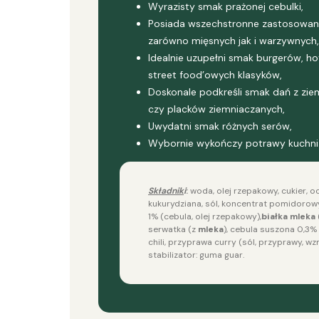
Wyrazisty smak prażonej cebulki,
Posiada wszechstronne zastosowanie,
zarówno mięsnych jak i warzywnych,
Idealnie uzupełni smak burgerów, ho
street food’owych klasyków,
Doskonale podkreśli smak dań z ziem
czy placków ziemniaczanych,
Uwydatni smak różnych serów,
Wybornie wykończy potrawy kuchni a
Składnik
i
:
woda, olej rzepakowy, cukier, 
kukurydziana, sól, koncentrat pomidorow
1% (cebula, olej rzepakowy),
białka
mleka
serwatka (z
mleka
), cebula suszona 0,3%
chili, przyprawa curry (sól, przyprawy,
stabilizator: guma guar.