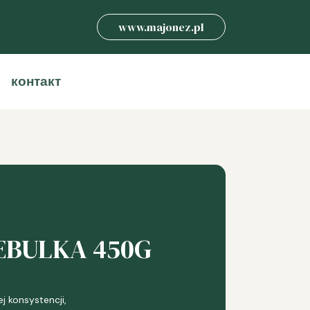
www.majonez.pl
контакт
EBULKA 450G
j konsystencji,