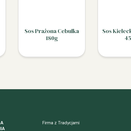
Sos Prażona Cebulka
Sos Kielec
180g
4
ZA
Firma z Tradycjami
IA