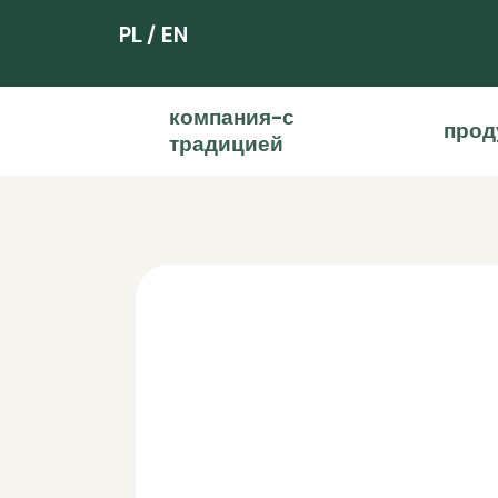
PL
EN
компания-с
прод
традицией