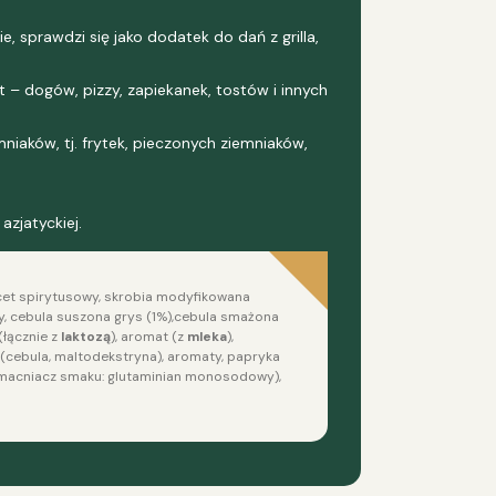
 sprawdzi się jako dodatek do dań z grilla,
t – dogów, pizzy, zapiekanek, tostów i innych
niaków, tj. frytek, pieczonych ziemniaków,
zjatyckiej.
ocet spirytusowy, skrobia modyfikowana
y, cebula suszona grys (1%),cebula smażona
(łącznie z
laktozą
), aromat (z
mleka
),
 (cebula, maltodekstryna), aromaty, papryka
 wzmacniacz smaku: glutaminian monosodowy),