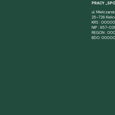
PRACY „SP
ul. Mielczars
25–726 Kielc
KRS : 0000
NIP : 657-0
REGON : 00
BDO: 0000