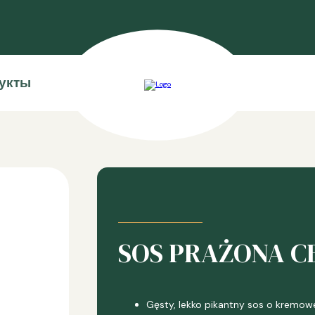
укты
SOS PRAŻONA C
Gęsty, lekko pikantny sos o kremowe