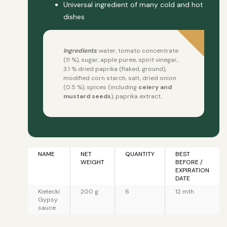
Universal ingredient of many cold and hot
dishes
Ingredients
:
water, tomato concentrate
(11 %), sugar, apple puree, spirit vinegar,
3.1 % dried paprika (flaked, ground),
modified corn starch, salt, dried onion
(0.5 %), spices (including
celery and
mustard seeds
),
paprika extract.
NAME
NET
QUANTITY
BEST
WEIGHT
BEFORE /
EXPIRATION
DATE
Kielecki
200 g
6
12 mth
Gypsy
sauce