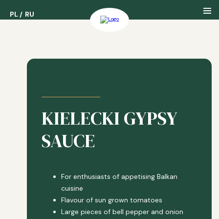
PL
PL
RU
RU
About us
Our History
KIELECKI GYPSY
Our Awards
SAUCE
For enthusiasts of appetising Balkan
cuisine
Flavour of sun grown tomatoes
Large pieces of bell pepper and onion