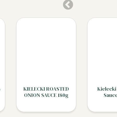
s
KIELECKI ROASTED
Kieleck
ONION SAUCE 180g
Sauc