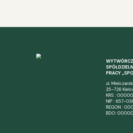
WYTWÓRC
SPÓŁDZIELN
PRACY „SP
ul. Mielczars
25–726 Kielc
KRS : 0000
NIP : 657-0
REGON : 00
BDO: 0000