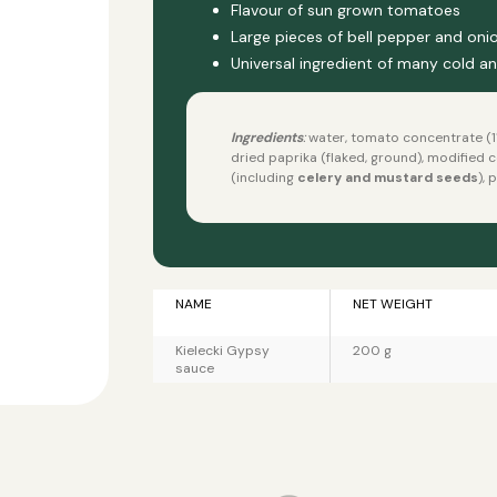
Flavour of sun grown tomatoes
Large pieces of bell pepper and oni
Universal ingredient of many cold a
Ingredients
:
water, tomato concentrate (11 %
dried paprika (flaked, ground), modified c
(including
celery and mustard seeds
),
p
NAME
NET WEIGHT
Kielecki Gypsy
200 g
sauce