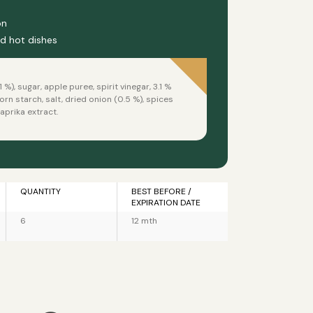
on
nd hot dishes
), sugar, apple puree, spirit vinegar, 3.1 %
orn starch, salt, dried onion (0.5 %), spices
aprika extract.
QUANTITY
BEST BEFORE /
EXPIRATION DATE
6
12 mth