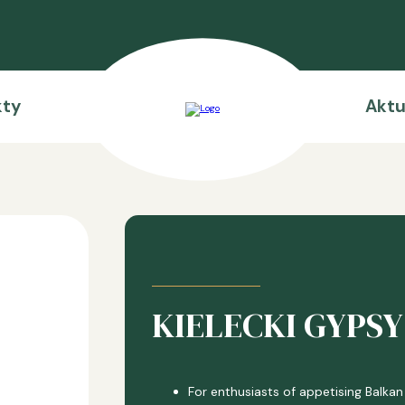
kty
Aktu
KIELECKI GYPSY
For enthusiasts of appetising Balkan