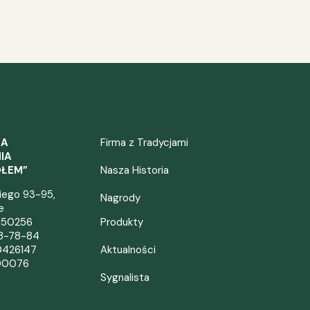
ZA
Firma z Tradycjami
IA
OŁEM”
Nasza Historia
kiego 93-95,
Nagrody
e
050256
Produkty
38-78-84
0426147
Aktualności
00076
Sygnalista