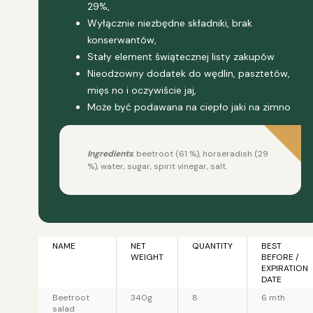
29%,
Wyłącznie niezbędne składniki, brak
konserwantów,
Stały element świątecznej listy zakupów
Nieodzowny dodatek do wędlin, pasztetów,
mięs no i oczywiście jaj,
Może być podawana na ciepło jaki na zimno
Ingredients
: beetroot (61 %), horseradish (29
%), water, sugar, spirit vinegar, salt.
NAME
NET
QUANTITY
BEST
WEIGHT
BEFORE /
EXPIRATION
DATE
Beetroot
340g
8
6 mth
salad