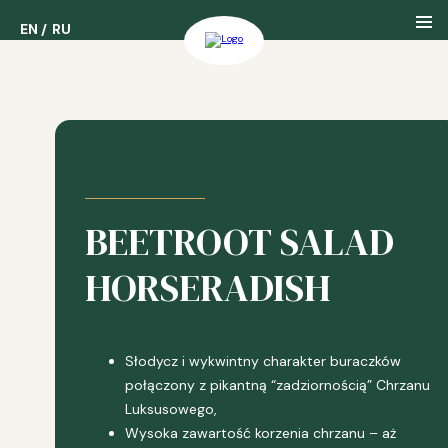
EN
EN
RU
RU
Nasza Firma
Nasza Historia
BEETROOT SALAD
Nasze Nagrody
HORSERADISH
Słodycz i wykwintny charakter buraczków
połączony z pikantną “zadziornością” Chrzanu
Luksusowego,
Wysoka zawartość korzenia chrzanu – aż