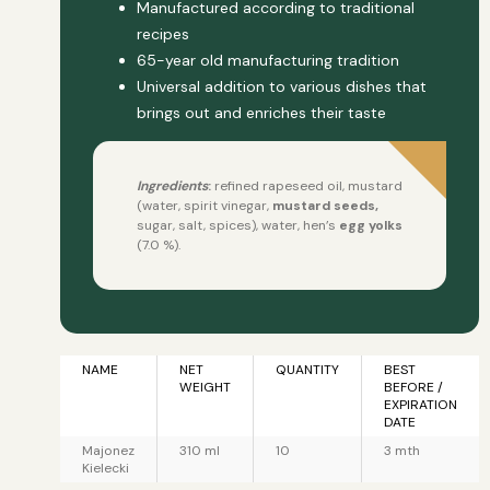
Manufactured according to traditional
recipes
65-year old manufacturing tradition
Universal addition to various dishes that
brings out and enriches their taste
Ingredients
:
refined rapeseed oil, mustard
(water, spirit vinegar,
mustard seeds,
sugar, salt, spices), water, hen’s
egg yolks
(7.0 %).
NAME
NET
QUANTITY
BEST
WEIGHT
BEFORE /
EXPIRATION
DATE
Majonez
310 ml
10
3 mth
Kielecki