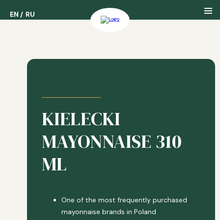
EN
EN
RU
RU
Nasza Firma
Nasza Historia
KIELECKI
Nasze Nagrody
MAYONNAISE 310
ML
One of the most frequently purchased
mayonnaise brands in Poland