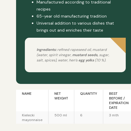
Manufactured according to traditional
recipes
65-year old manufacturing tradition
Universal addition to various dishes that
brings out and enriches their taste
Ingredients:
refined rapeseed oil, mustard
(water, spirit vinegar,
mustard seeds,
sugar,
salt, spices), water, hen’s
egg yolks
(7.0 %).
NAME
NET
QUANTITY
BEST
WEIGHT
BEFORE /
EXPIRATION
DATE
Kielecki
500 ml
6
3 mth
mayonnaise