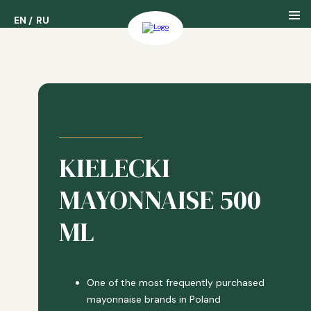
EN
EN
RU
RU
Nasza Firma
Nasza Historia
KIELECKI
Nasze Nagrody
MAYONNAISE 500
ML
One of the most frequently purchased
mayonnaise brands in Poland