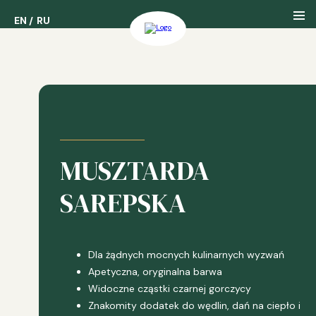
EN
EN
RU
RU
Nasza Firma
Nasza Historia
MUSZTARDA
Nasze Nagrody
SAREPSKA
Dla żądnych mocnych kulinarnych wyzwań
Apetyczna, oryginalna barwa
Widoczne cząstki czarnej gorczycy
Znakomity dodatek do wędlin, dań na ciepło i