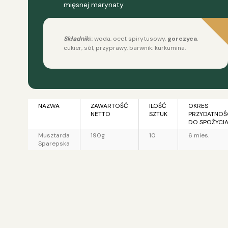
mięsnej marynaty
Składnik
i:
woda, ocet spirytusowy,
gorczyca
,
cukier, sól, przyprawy, barwnik: kurkumina.
NAZWA
ZAWARTOŚĆ
ILOŚĆ
OKRES
NETTO
SZTUK
PRZYDATNOŚ
DO SPOŻYCI
Musztarda
190g
10
6 mies.
Sparepska