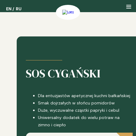
EN
EN
RU
RU
Nasza Firma
Nasza Historia
SOS CYGAŃSKI
Nasze Nagrody
Dla entuzjastów apetycznej kuchni bałkańskiej
Smak dojrzałych w słońcu pomidorów
Duże, wyczuwalne cząstki papryki i cebul
Uniwersalny dodatek do wielu potraw na
zimno i ciepło