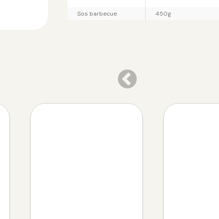
Sos barbecue
450g