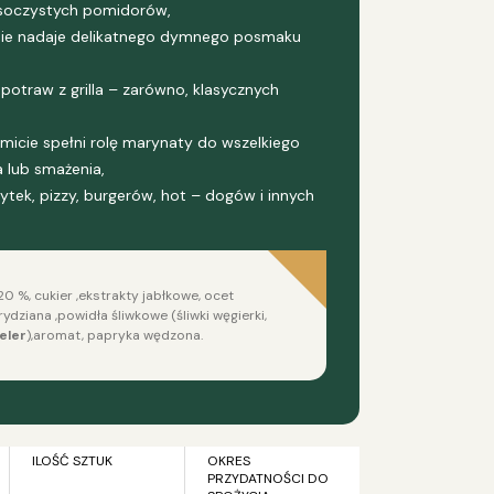
, soczystych pomidorów,
śnie nadaje delikatnego dymnego posmaku
potraw z grilla – zarówno, klasycznych
cie spełni rolę marynaty do wszelkiego
 lub smażenia,
tek, pizzy, burgerów, hot – dogów i innych
0 %, cukier ,ekstrakty jabłkowe, ocet
dziana ,powidła śliwkowe (śliwki węgierki,
eler
),aromat, papryka wędzona.
ILOŚĆ SZTUK
OKRES
PRZYDATNOŚCI DO