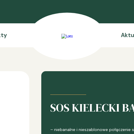
kty
Aktu
SOS KIELECKI B
– niebanalne i nieszablonowe połączenie s