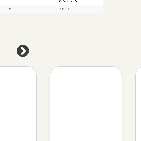
SPOŻYCIA
6
7 mies.