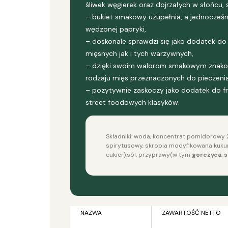
śliwek węgierek oraz dojrzałych w słońcu
– bukiet smakowy uzupełnia, a jednocze
wędzonej papryki,
– doskonale sprawdzi się jako dodatek do 
mięsnych jak i tych warzywnych,
– dzięki swoim walorom smakowym znakomi
rodzaju mięs przeznaczonych do pieczenia
– pozytywnie zaskoczy jako dodatek do fry
street foodowych klasyków.
Składniki: woda, koncentrat pomidorowy 2
spirytusowy, skrobia modyfikowana kukury
cukier),sól, przyprawy(w tym
gorczyca
,
s
NAZWA
ZAWARTOŚĆ NETTO