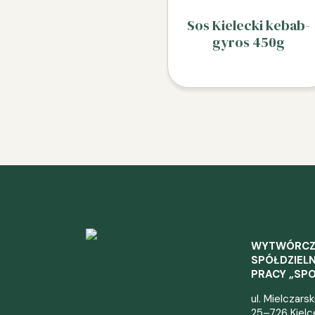
Sos Kielecki kebab-
gyros 450g
WYTWÓRC
SPÓŁDZIELN
PRACY „SP
ul. Mielczars
25–726 Kielc