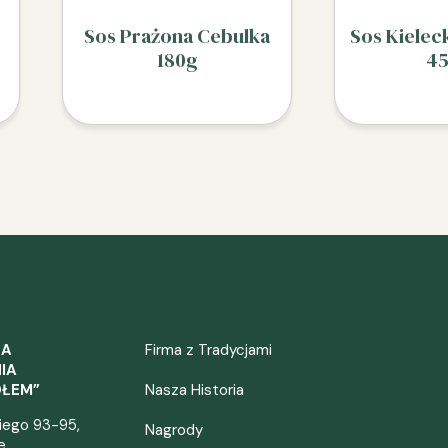
Sos Prażona Cebulka
Sos Kielec
180g
4
ZA
Firma z Tradycjami
IA
OŁEM”
Nasza Historia
kiego 93-95,
Nagrody
e