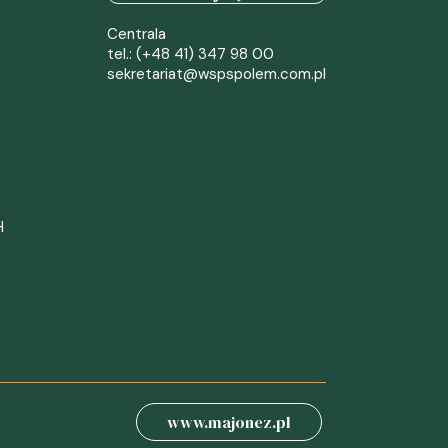
Centrala
tel.: (+48 41) 347 98 00
sekretariat@wspspolem.com.pl
H
www.majonez.pl